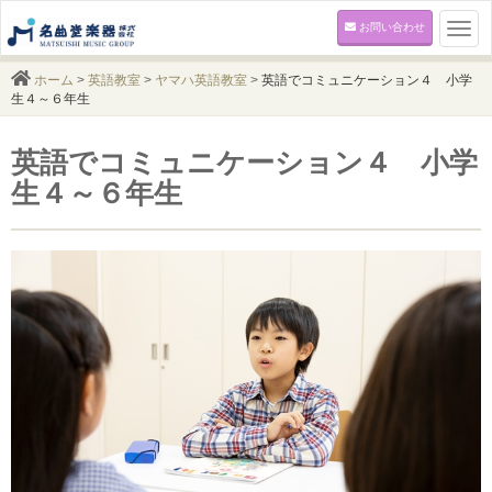
お問い合わせ
Togg
navi
ホーム
>
英語教室
>
ヤマハ英語教室
>
英語でコミュニケーション４ 小学
生４～６年生
英語でコミュニケーション４ 小学
生４～６年生