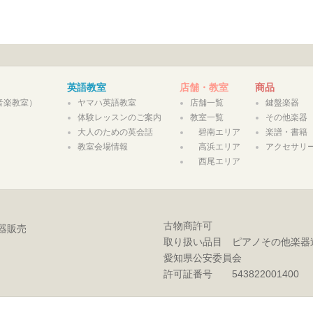
英語教室
店舗・教室
商品
合音楽教室）
ヤマハ英語教室
店舗一覧
鍵盤楽器
体験レッスンのご案内
教室一覧
その他楽器
大人のための英会話
碧南エリア
楽譜・書籍
教室会場情報
高浜エリア
アクセサリ
西尾エリア
古物商許可
器販売
取り扱い品目 ピアノその他楽器
愛知県公安委員会
許可証番号 543822001400