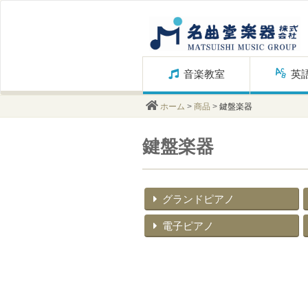
Skip
音楽教室
英
to
content
ホーム
>
商品
>
鍵盤楽器
鍵盤楽器
グランドピアノ
電子ピアノ