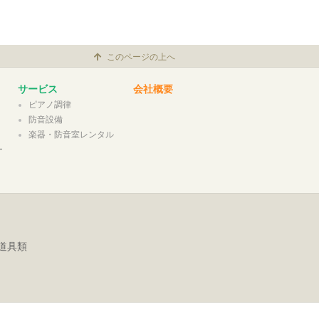
このページの上へ
サービス
会社概要
ピアノ調律
防音設備
楽器・防音室レンタル
ー
道具類