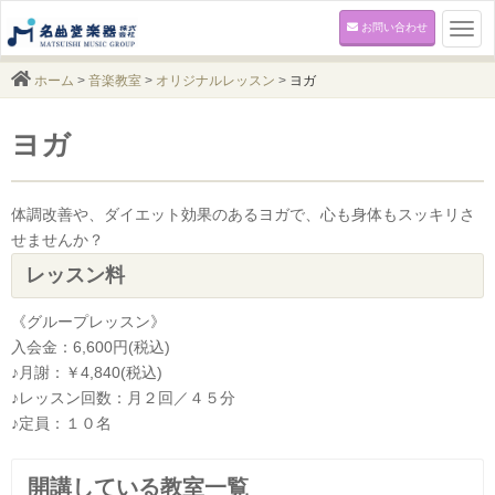
お問い合わせ
Togg
navi
ホーム
>
音楽教室
>
オリジナルレッスン
>
ヨガ
ヨガ
体調改善や、ダイエット効果のあるヨガで、心も身体もスッキリさ
せませんか？
レッスン料
《グループレッスン》
入会金：6,600円(税込)
♪月謝：￥4,840(税込)
♪レッスン回数：月２回／４５分
♪定員：１０名
開講している教室一覧