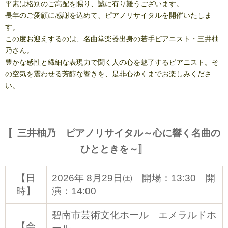
平素は格別のご高配を賜り、誠に有り難うございます。
長年のご愛顧に感謝を込めて、ピアノリサイタルを開催いたしま
す。
この度お迎えするのは、名曲堂楽器出身の若手ピアニスト・三井柚
乃さん。
豊かな感性と繊細な表現力で聞く人の心を魅了するピアニスト。そ
の空気を震わせる芳醇な響きを、是非心ゆくまでお楽しみくださ
い。
〚三井柚乃 ピアノリサイタル～心に響く名曲の
ひとときを～〛
【日
2026年 8月29日㈯ 開場：13:30 開
時】
演：14:00
碧南市芸術文化ホール エメラルドホ
【会