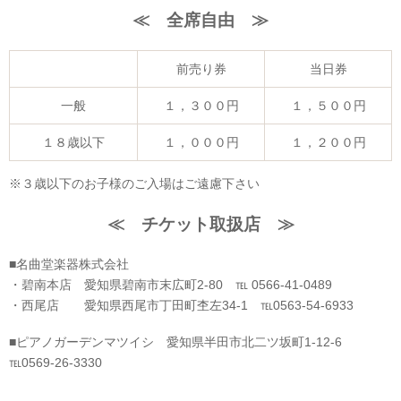
≪
全席自由
≫
前売り券
当日券
一般
１，３００円
１，５００円
１８歳以下
１，０００円
１，２００円
※３歳以下のお子様のご入場はご遠慮下さい
≪ チケット取扱店 ≫
■名曲堂楽器株式会社
・碧南本店 愛知県碧南市末広町2-80 ℡ 0566-41-0489
・西尾店 愛知県西尾市丁田町杢左34-1 ℡0563-54-6933
■ピアノガーデンマツイシ 愛知県半田市北二ツ坂町1-12-6
℡0569-26-3330