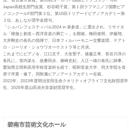
位、名古屋市長賞。第10回ヨーロッパ国際ピアノコンクールin
Japan高校生部門金賞、杉谷昭子賞。第１回ラフマニノフ国際ピア
ノコンクールF部門第２位。第10回ドリアードピアノアカデミー第
２位、あしなが奨学金授与。
「ショパンフェスティバル2024 in 表参道」に選出され、リサイタ
ル「模倣と創造～西洋音楽の興亡～」を開催。梅田俊明、伊藤翔、
大井剛史の各氏の指揮で、日本フィルハーモニー交響楽団、テアト
ロ・ジーリオ・ショウワオーケストラ等と共演。
これまでにピアノを、江口文子、大友聖子、後藤正孝、長谷川淳の
各氏に、室内楽を、故桑田歩、篠崎史紀、入江一雄の各氏に師事。
愛知県立明和高等学校音楽科を経て、昭和音楽大学、同大学院を首
席で卒業・修了。同附属ピアノアートアカデミー在籍。
2022年、2023年度明治安田生命クオリティオブライフ文化財団奨学
生、2025年度山田貞夫音楽財団奨学生。
碧南市芸術文化ホール