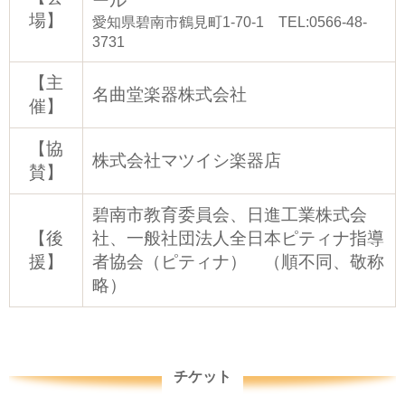
ール
場】
愛知県碧南市鶴見町1-70-1 TEL:0566-48-
3731
【主
名曲堂楽器株式会社
催】
【協
株式会社マツイシ楽器店
賛】
碧南市教育委員会、日進工業株式会
【後
社、一般社団法人全日本ピティナ指導
援】
者協会（ピティナ） （順不同、敬称
略）
チケット