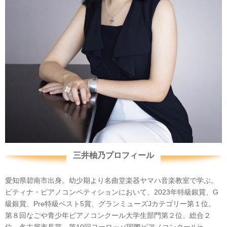
三井柚乃プロフィール
愛知県碧南市出身。幼少期より名曲堂楽器ヤマハ音楽教室で学ぶ。
ピティナ・ピアノコンペティションにおいて、2023年特級銀賞、G
級銀賞、Pre特級ベスト5賞、グランミューズJカテゴリー第１位。
第８回なごや青少年ピアノコンクール大学生部門第２位、総合２